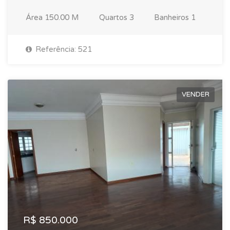
Área
150.00 M
Quartos
3
Banheiros
1
Referência: 521
VENDER
R$ 850.000