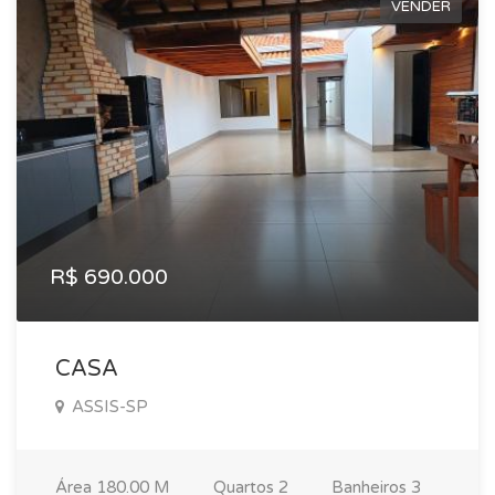
VENDER
R$ 690.000
CASA
ASSIS-SP
Área
180.00 M
Quartos
2
Banheiros
3