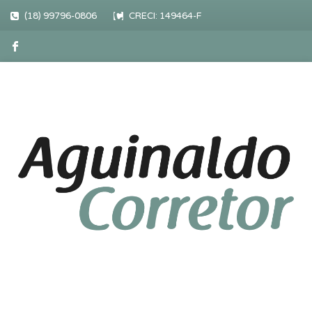
(18) 99796-0806
CRECI: 149464-F