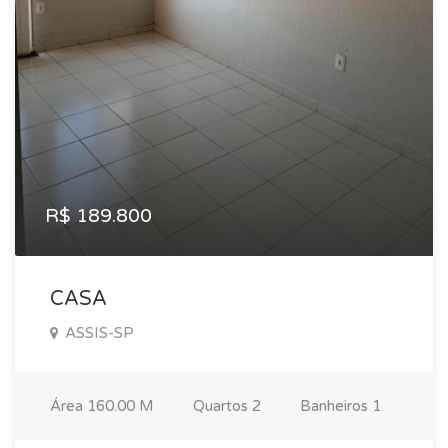
R$ 189.800
CASA
ASSIS-SP
Área
160.00 M
Quartos
2
Banheiros
1