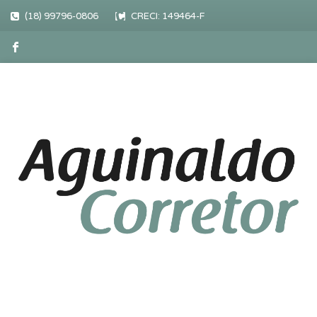
(18) 99796-0806
CRECI: 149464-F