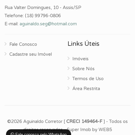
Rua Valter Domingues, 10 - Assis/SP
Telefone:
(18) 99796-0806
E-mail:
aguinaldo.seg@hotmail.com
Links Úteis
Fale Conosco
Cadastre seu Imóvel
Imóveis
Sobre Nós
Termos de Uso
Área Restrita
©2026 Aguinaldo Corretor [
CRECI 149464-F
] - Todos os
direitos reservados -
Super Imob
by
WEB5
Fale conosco pelo WhatsApp