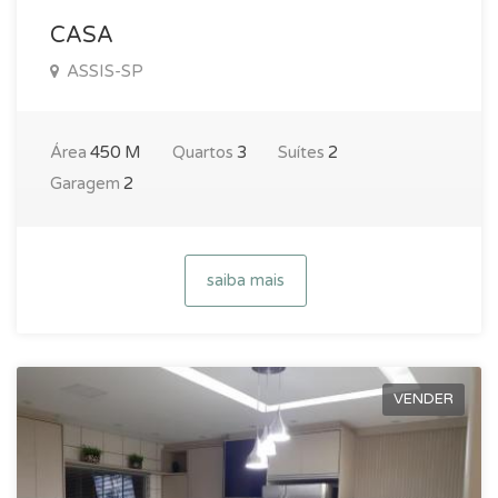
CASA
ASSIS-SP
Área
450 M
Quartos
3
Suítes
2
Garagem
2
saiba mais
VENDER