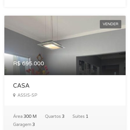
VENDER
R$ 695.000
CASA
ASSIS-SP
Área
300 M
Quartos
3
Suítes
1
Garagem
3