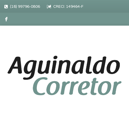
(18) 99796-0806
CRECI: 149464-F