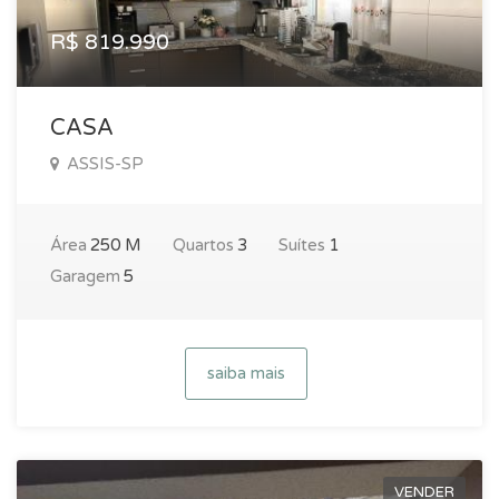
R$ 819.990
CASA
ASSIS-SP
Área
250 M
Quartos
3
Suítes
1
Garagem
5
saiba mais
VENDER