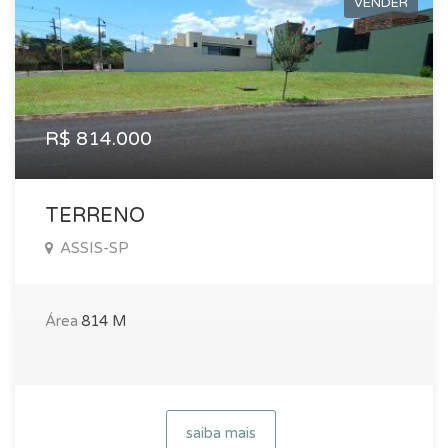
VENDER
R$ 814.000
TERRENO
ASSIS-SP
Área
814 M
saiba mais