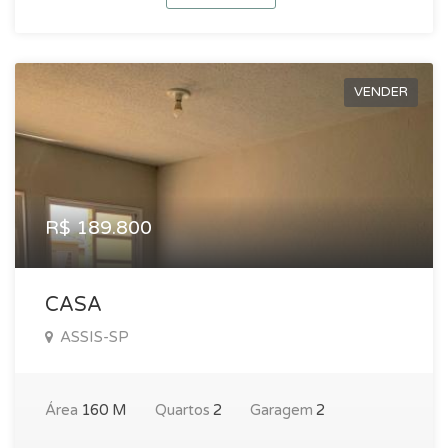
VENDER
R$ 189.800
CASA
ASSIS-SP
Área
160 M
Quartos
2
Garagem
2