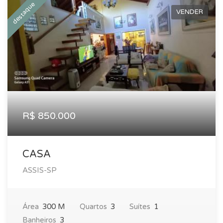
destaque
VENDER
R$ 850.000
CASA
ASSIS-SP
Área
300 M
Quartos
3
Suítes
1
Banheiros
3