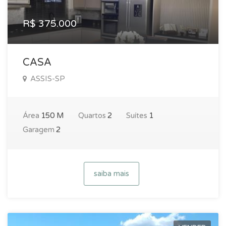
R$ 375.000
CASA
ASSIS-SP
Área
150 M
Quartos
2
Suítes
1
Garagem
2
saiba mais