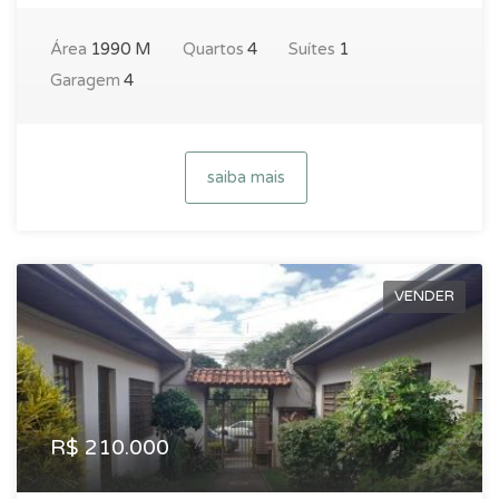
Área
1990 M
Quartos
4
Suítes
1
Garagem
4
saiba mais
VENDER
R$ 210.000