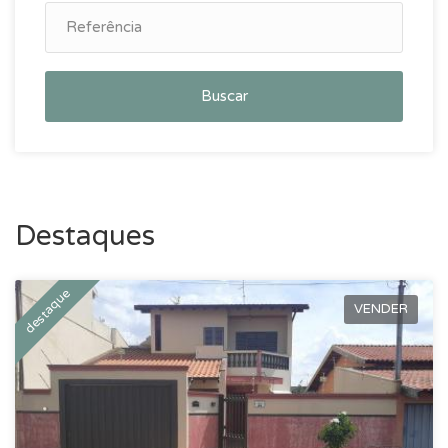
Buscar
Destaques
destaque
VENDER