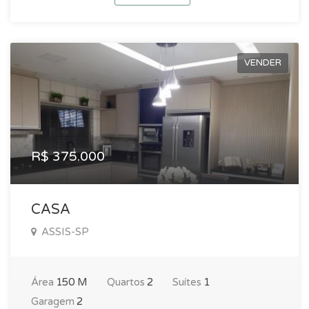
VENDER
R$ 375.000
CASA
ASSIS-SP
Área
150 M
Quartos
2
Suítes
1
Garagem
2