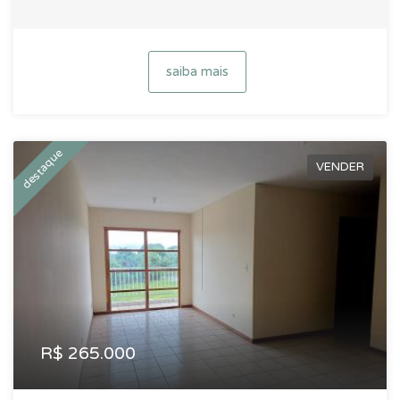
saiba mais
destaque
VENDER
R$ 265.000