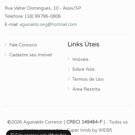
Rua Valter Domingues, 10 - Assis/SP
Telefone:
(18) 99796-0806
E-mail:
aguinaldo.seg@hotmail.com
Links Úteis
Fale Conosco
Cadastre seu Imóvel
Imóveis
Sobre Nós
Termos de Uso
Área Restrita
©2026 Aguinaldo Corretor [
CRECI 149464-F
] - Todos os
direitos reservados -
Super Imob
by
WEB5