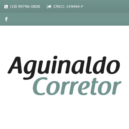
(18) 99796-0806
CRECI: 149464-F