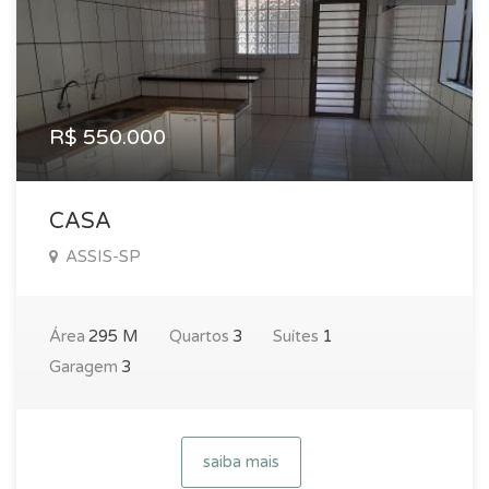
R$ 550.000
CASA
ASSIS-SP
Área
295 M
Quartos
3
Suítes
1
Garagem
3
saiba mais