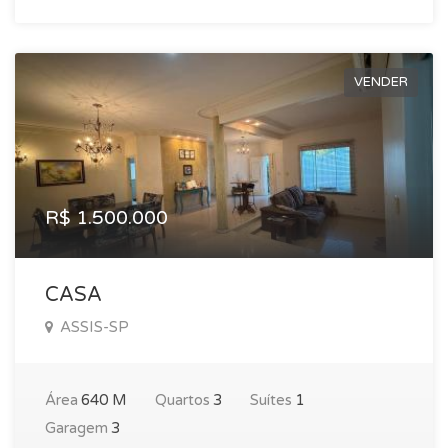
VENDER
R$ 1.500.000
CASA
ASSIS-SP
Área
640 M
Quartos
3
Suítes
1
Garagem
3