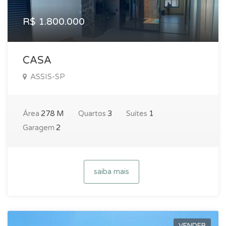
R$ 1.800.000
CASA
ASSIS-SP
Área
278 M
Quartos
3
Suítes
1
Garagem
2
saiba mais
VENDER