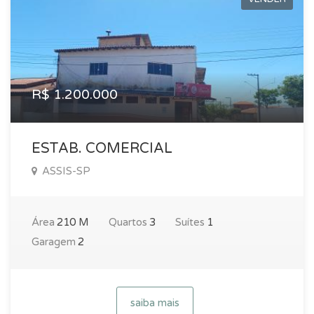
R$ 1.200.000
ESTAB. COMERCIAL
ASSIS-SP
Área
210 M
Quartos
3
Suítes
1
Garagem
2
saiba mais