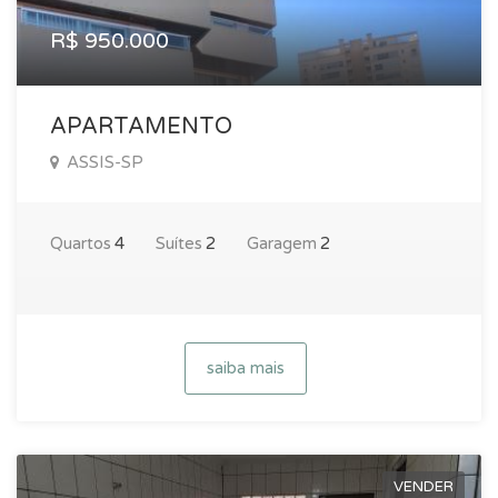
R$ 950.000
APARTAMENTO
ASSIS-SP
Quartos
4
Suítes
2
Garagem
2
saiba mais
VENDER