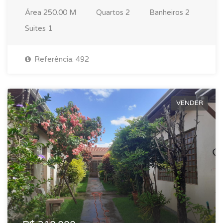
Área
250.00 M
Quartos
2
Banheiros
2
Suites
1
Referência: 492
VENDER