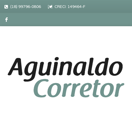
(18) 99796-0806
CRECI: 149464-F