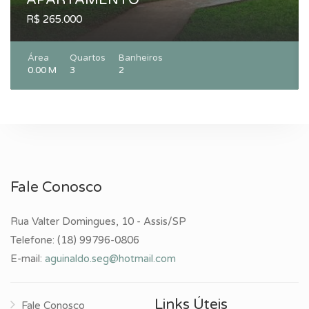
R$ 265.000
Área
Quartos
Banheiros
0.00 M
3
2
Fale Conosco
Rua Valter Domingues, 10 - Assis/SP
Telefone:
(18) 99796-0806
E-mail:
aguinaldo.seg@hotmail.com
Links Úteis
Fale Conosco