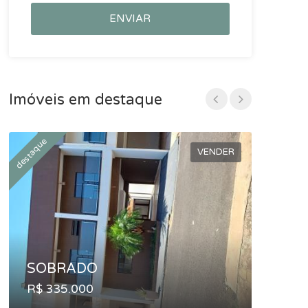
ENVIAR
Imóveis em destaque
destaque
destaque
VENDER
SOBRADO
SOB
R$ 335.000
R$ 60