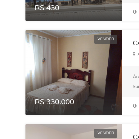
R$ 430
VENDER
C
A
Ár
Su
R$ 330.000
VENDER
C