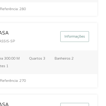
Referência: 280
ASA
Informações
SSIS-SP
ea
300.00 M
Quartos
3
Banheiros
2
ites
1
Referência: 270
ASA