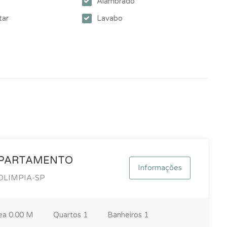
Alambrado
tar
Lavabo
PARTAMENTO
Informações
OLIMPIA-SP
ea
0.00 M
Quartos
1
Banheiros
1